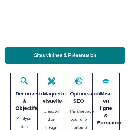
Sites vitrines & Présentation
Découverte
Maquette
Optimisation
Mise
&
visuelle
SEO
en
Objectifs
ligne
Création
Paramétrage
&
Analyse
d’un
pour une
Formation
des
design
meilleure